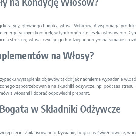
rały na Kondycję Włosów?
cji keratyny, głównego budulca włosa. Witamina A wspomaga produkcj
mie energetycznym komórek, w tym komórek mieszka włosowego. Cynk
nia strukturę włosa, czyniąc go bardziej odpornym na łamanie i rozd
uplementów na Włosy
?
zypadku wystąpienia objawów takich jak nadmierne wypadanie włosów,
ego zapotrzebowania na składniki odżywcze, np. podczas stresu, cią
emów z włosami i dobrać odpowiedni preparat.
 Bogata w Składniki Odżywcze
 swojej diecie. Zbilansowane odżywianie, bogate w świeże owoce, warz