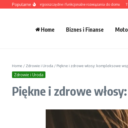
Przejdź do treści
Popularne
ietlenie LED – energooszczędne i funkcjonalne rozwiązania do domu
Tradycyj
Home
Biznes i Finanse
Moto
Home
/
Zdrowie i Uroda
/
Piękne i zdrowe włosy: kompleksowe ws
Zdrowie i Uroda
Piękne i zdrowe włosy