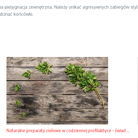
ia pielęgnacja zewnętrzna. Należy unikać agresywnych zabiegów styli
dcinać końcówki.
Naturalne preparaty ziołowe w codziennej profilaktyce – świad ...