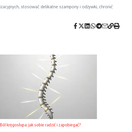
zacyjnych, stosować delikatne szampony i odżywki, chronić
Ból kręgosłupa: jak sobie radzić i zapobiegać?