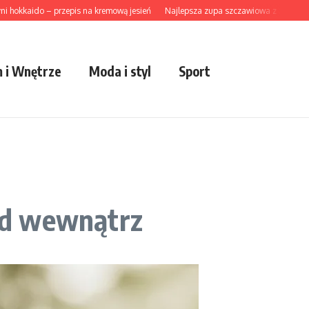
aido – przepis na kremową jesień
Najlepsza zupa szczawiowa z ziemniakami w
 i Wnętrze
Moda i styl
Sport
od wewnątrz