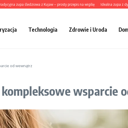
na zupa śledziowa z Kujaw – prosty przepis na wigilię
Idealna zupa z dyni hokk
ryzacja
Technologia
Zdrowie i Uroda
Dom
parcie od wewnątrz
: kompleksowe wsparcie 