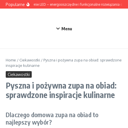
Przejdź do treści
Popularne
Oświetlenie LED – energooszczędne i funkcjonalne rozwiązania do 
Menu
Home
/
Ciekawostki
/
Pyszna i pożywna zupa na obiad: sprawdzone
inspiracje kulinarne
Ciekawostki
Pyszna i pożywna zupa na obiad:
sprawdzone inspiracje kulinarne
Dlaczego domowa zupa na obiad to
najlepszy wybór?