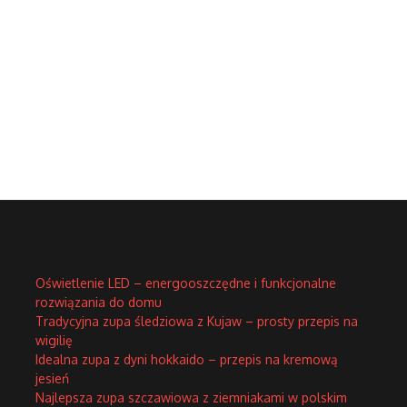
Oświetlenie LED – energooszczędne i funkcjonalne
rozwiązania do domu
Tradycyjna zupa śledziowa z Kujaw – prosty przepis na
wigilię
Idealna zupa z dyni hokkaido – przepis na kremową
jesień
Najlepsza zupa szczawiowa z ziemniakami w polskim