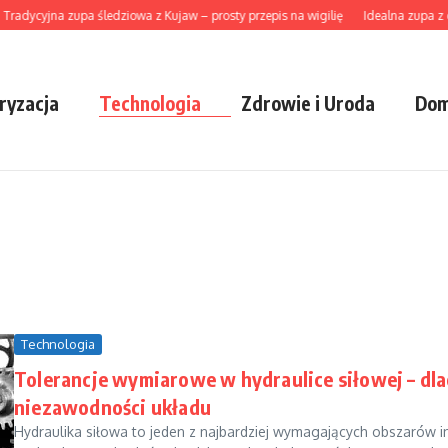
adycyjna zupa śledziowa z Kujaw – prosty przepis na wigilię
Idealna zupa z dyn
ryzacja
Technologia
Zdrowie i Uroda
Dom
Technologia
Tolerancje wymiarowe w hydraulice siłowej – dl
niezawodności układu
Hydraulika siłowa to jeden z najbardziej wymagających obszarów in