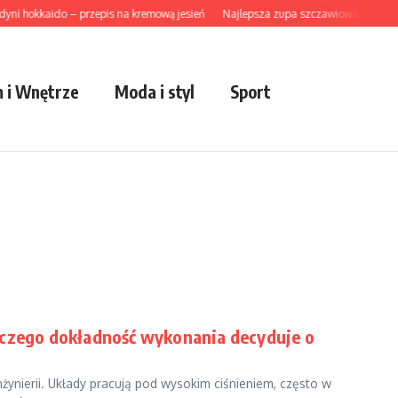
i hokkaido – przepis na kremową jesień
Najlepsza zupa szczawiowa z ziemnia
 i Wnętrze
Moda i styl
Sport
aczego dokładność wykonania decyduje o
żynierii. Układy pracują pod wysokim ciśnieniem, często w