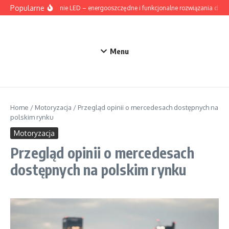
Przejdź do treści
Popularne
Oświetlenie LED – energooszczędne i funkcjonalne rozwiązania do d
Menu
Home
/
Motoryzacja
/
Przegląd opinii o mercedesach dostępnych na
polskim rynku
Motoryzacja
Przegląd opinii o mercedesach
dostępnych na polskim rynku