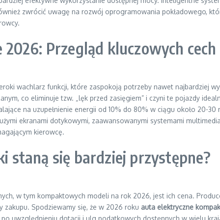
ardziej efektywne wykorzystanie dostępnej mocy. Inteligentne syste
 również zwrócić uwagę na rozwój oprogramowania pokładowego, któr
rowcy.
 2026: Przegląd kluczowych cech
roki wachlarz funkcji, które zaspokoją potrzeby nawet najbardziej
anym, co eliminuje tzw. „lęk przed zasięgiem” i czyni te pojazdy idea
alające na uzupełnienie energii od 10% do 80% w ciągu około 20-30
 z dużymi ekranami dotykowymi, zaawansowanymi systemami multimedi
magającym kierowcę.
ki staną się bardziej przystępne?
nych, w tym kompaktowych modeli na rok 2026, jest ich cena. Produce
eny zakupu. Spodziewamy się, że w 2026 roku
auta elektryczne kompa
uwzględnieniu dotacji i ulg podatkowych dostępnych w wielu krajac