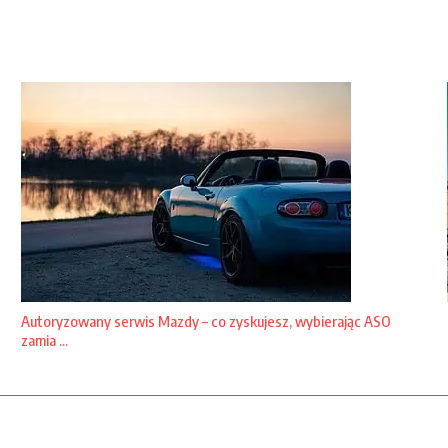
Autoryzowany serwis Mazdy – co zyskujesz, wybierając ASO
zamia ...