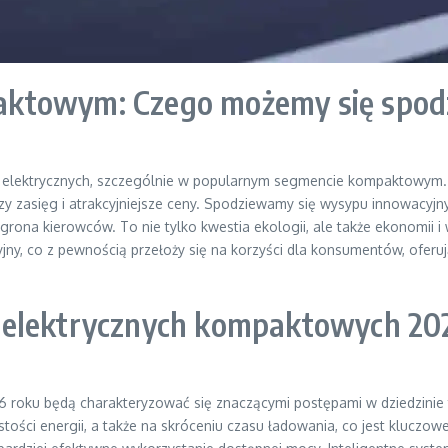
aktowym: Czego możemy się spod
w elektrycznych, szczególnie w popularnym segmencie kompaktowym
zy zasięg i atrakcyjniejsze ceny. Spodziewamy się wysypu innowacyjn
o grona kierowców. To nie tylko kwestia ekologii, ale także ekonom
jny, co z pewnością przełoży się na korzyści dla konsumentów, oferuj
 elektrycznych kompaktowych 20
oku będą charakteryzować się znaczącymi postępami w dziedzinie te
gęstości energii, a także na skróceniu czasu ładowania, co jest klu