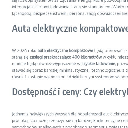
się rozwoju systemów zarządzania energią, które pozwolą na b
integracja z sieciami ładowania staną się standardem. Warto
łącznością, bezpieczeństwem i personalizacją doświadczeń kie
Auta elektryczne kompaktowe
W 2026 roku
auta elektryczne kompaktowe
będą oferować sze
staną się
zasięgi przekraczające 400 kilometrów
w cyklu miesz
modele będą również wyposażone w
szybkie ładowanie
, pozw
stawać się coraz bardziej minimalistyczne i technologiczne,
również zostanie wzmocnione dzięki licznym systemom wspo
Dostępność i ceny: Czy elektry
Jednym z największych wyzwań dla popularyzacji aut elektrycz
produkcji, co może przełożyć się na bardziej konkurencyjne c
samochodów spalinowych z podobnego segmentu, zwłaszcza po 