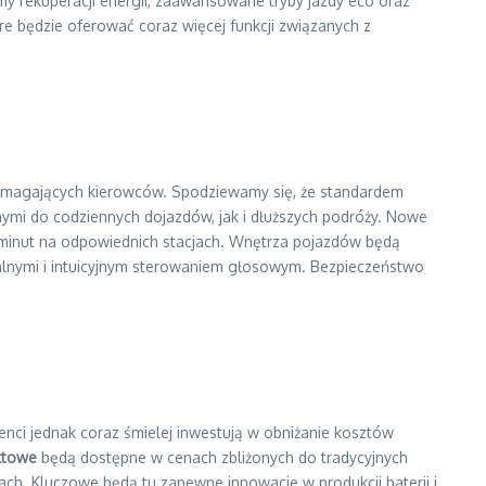
my rekuperacji energii, zaawansowane tryby jazdy eco oraz
e będzie oferować coraz więcej funkcji związanych z
 wymagających kierowców. Spodziewamy się, że standardem
lnymi do codziennych dojazdów, jak i dłuższych podróży. Nowe
 minut na odpowiednich stacjach. Wnętrza pojazdów będą
alnymi i intuicyjnym sterowaniem głosowym. Bezpieczeństwo
nci jednak coraz śmielej inwestują w obniżanie kosztów
ktowe
będą dostępne w cenach zbliżonych do tradycyjnych
h. Kluczowe będą tu zapewne innowacje w produkcji baterii i