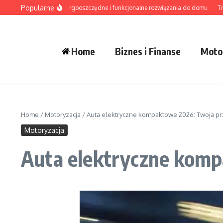
Przejdź do treści
Popularne
ietlenie LED – energooszczędne i funkcjonalne rozwiązania do domu
Tradycyj
Home
Biznes i Finanse
Moto
Home
/
Motoryzacja
/
Auta elektryczne kompaktowe 2026: Twoja pr
Motoryzacja
Auta elektryczne komp