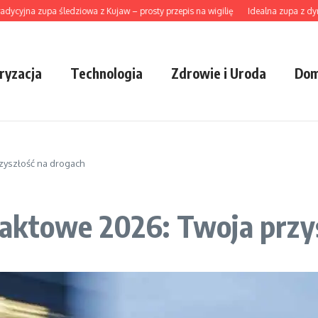
na zupa śledziowa z Kujaw – prosty przepis na wigilię
Idealna zupa z dyni hokk
ryzacja
Technologia
Zdrowie i Uroda
Dom
zyszłość na drogach
aktowe 2026: Twoja przys