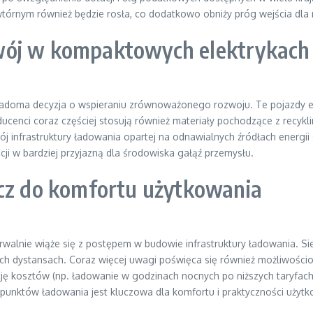
tórnym również będzie rosła, co dodatkowo obniży próg wejścia dl
wój w kompaktowych elektrykach
adoma decyzja o wspieraniu zrównoważonego rozwoju. Te pojazdy emi
ucenci coraz częściej stosują również materiały pochodzące z recykl
infrastruktury ładowania opartej na odnawialnych źródłach energii spr
ji w bardziej przyjazną dla środowiska gałąź przemysłu.
ucz do komfortu użytkowania
walnie wiąże się z postępem w budowie infrastruktury ładowania. Sie
h dystansach. Coraz więcej uwagi poświęca się również możliwościo
ę kosztów (np. ładowanie w godzinach nocnych po niższych taryfach
 punktów ładowania jest kluczowa dla komfortu i praktyczności użyt