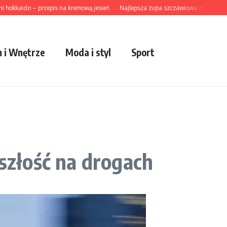
aido – przepis na kremową jesień
Najlepsza zupa szczawiowa z ziemniakami w
 i Wnętrze
Moda i styl
Sport
złość na drogach