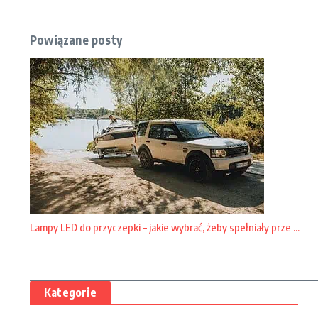
Powiązane posty
Lampy LED do przyczepki – jakie wybrać, żeby spełniały prze ...
Kategorie