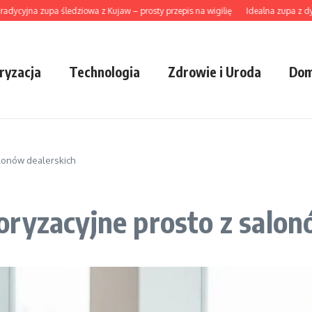
jna zupa śledziowa z Kujaw – prosty przepis na wigilię
Idealna zupa z dyni hok
ryzacja
Technologia
Zdrowie i Uroda
Dom
lonów dealerskich
ryzacyjne prosto z salon