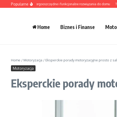
Przejdź do treści
Popularne
wietlenie LED – energooszczędne i funkcjonalne rozwiązania do domu
Tradycy
Home
Biznes i Finanse
Moto
Home
/
Motoryzacja
/
Eksperckie porady motoryzacyjne prosto z sa
Motoryzacja
Eksperckie porady moto