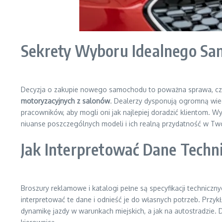
Sekrety Wyboru Idealnego S
Decyzja o zakupie nowego samochodu to poważna sprawa, czę
motoryzacyjnych z salonów
. Dealerzy dysponują ogromną wied
pracowników, aby mogli oni jak najlepiej doradzić klientom. W
niuanse poszczególnych modeli i ich realną przydatność w Two
Jak Interpretować Dane Techn
Broszury reklamowe i katalogi pełne są specyfikacji techniczn
interpretować te dane i odnieść je do własnych potrzeb. Przyk
dynamikę jazdy w warunkach miejskich, a jak na autostradzie.