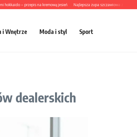
kaido – przepis na kremową jesień
Najlepsza zupa szczawiowa z ziemniakami 
 i Wnętrze
Moda i styl
Sport
ów dealerskich