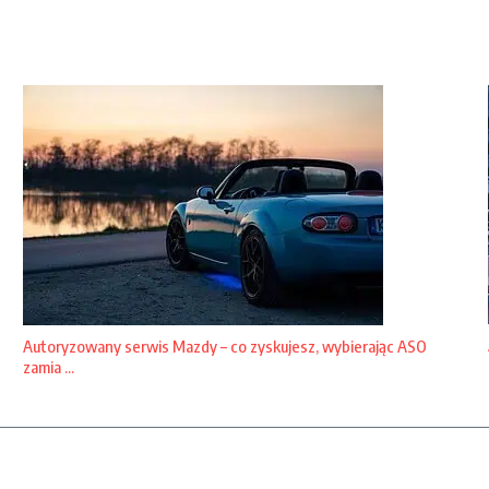
Autoryzowany serwis Mazdy – co zyskujesz, wybierając ASO
zamia ...