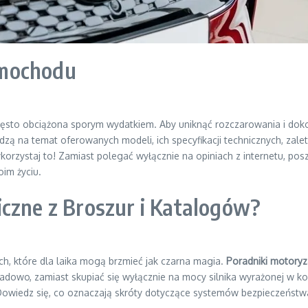
amochodu
sto obciążona sporym wydatkiem. Aby uniknąć rozczarowania i doko
zą na temat oferowanych modeli, ich specyfikacji technicznych, zalet
ykorzystaj to! Zamiast polegać wyłącznie na opiniach z internetu, po
im życiu.
iczne z Broszur i Katalogów?
ych, które dla laika mogą brzmieć jak czarna magia.
Poradniki motoryz
ładowo, zamiast skupiać się wyłącznie na mocy silnika wyrażonej w ko
 Dowiedz się, co oznaczają skróty dotyczące systemów bezpieczeństw