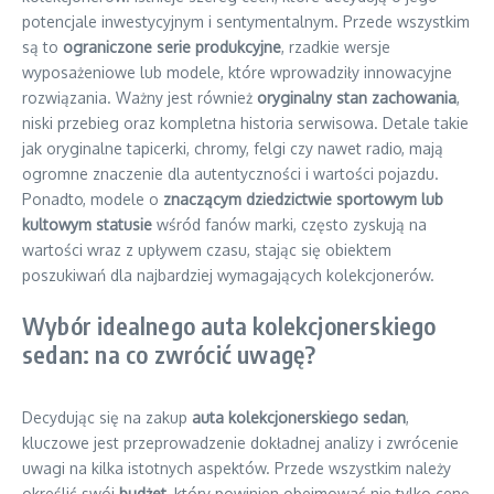
potencjale inwestycyjnym i sentymentalnym. Przede wszystkim
są to
ograniczone serie produkcyjne
, rzadkie wersje
wyposażeniowe lub modele, które wprowadziły innowacyjne
rozwiązania. Ważny jest również
oryginalny stan zachowania
,
niski przebieg oraz kompletna historia serwisowa. Detale takie
jak oryginalne tapicerki, chromy, felgi czy nawet radio, mają
ogromne znaczenie dla autentyczności i wartości pojazdu.
Ponadto, modele o
znaczącym dziedzictwie sportowym lub
kultowym statusie
wśród fanów marki, często zyskują na
wartości wraz z upływem czasu, stając się obiektem
poszukiwań dla najbardziej wymagających kolekcjonerów.
Wybór idealnego auta kolekcjonerskiego
sedan: na co zwrócić uwagę?
Decydując się na zakup
auta kolekcjonerskiego sedan
,
kluczowe jest przeprowadzenie dokładnej analizy i zwrócenie
uwagi na kilka istotnych aspektów. Przede wszystkim należy
określić swój
budżet
, który powinien obejmować nie tylko cenę