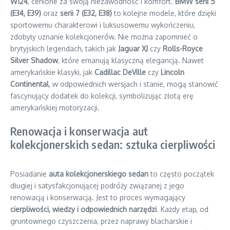
W124
, cenione za swoją niezawodność i komfort.
BMW serii 5
(E34, E39)
oraz
serii 7 (E32, E38)
to kolejne modele, które dzięki
sportowemu charakterowi i luksusowemu wykończeniu,
zdobyły uznanie kolekcjonerów. Nie można zapomnieć o
brytyjskich legendach, takich jak
Jaguar XJ
czy
Rolls-Royce
Silver Shadow
, które emanują klasyczną elegancją. Nawet
amerykańskie klasyki, jak
Cadillac DeVille
czy
Lincoln
Continental
, w odpowiednich wersjach i stanie, mogą stanowić
fascynujący dodatek do kolekcji, symbolizując złotą erę
amerykańskiej motoryzacji.
Renowacja i konserwacja aut
kolekcjonerskich sedan: sztuka cierpliwości
Posiadanie
auta kolekcjonerskiego sedan
to często początek
długiej i satysfakcjonującej podróży związanej z jego
renowacją i konserwacją. Jest to proces wymagający
cierpliwości, wiedzy i odpowiednich narzędzi
. Każdy etap, od
gruntownego czyszczenia, przez naprawy blacharskie i