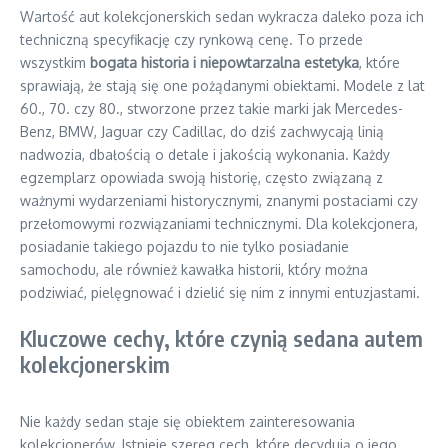
Wartość aut kolekcjonerskich sedan wykracza daleko poza ich
techniczną specyfikację czy rynkową cenę. To przede
wszystkim
bogata historia i niepowtarzalna estetyka
, które
sprawiają, że stają się one pożądanymi obiektami. Modele z lat
60., 70. czy 80., stworzone przez takie marki jak Mercedes-
Benz, BMW, Jaguar czy Cadillac, do dziś zachwycają linią
nadwozia, dbałością o detale i jakością wykonania. Każdy
egzemplarz opowiada swoją historię, często związaną z
ważnymi wydarzeniami historycznymi, znanymi postaciami czy
przełomowymi rozwiązaniami technicznymi. Dla kolekcjonera,
posiadanie takiego pojazdu to nie tylko posiadanie
samochodu, ale również kawałka historii, który można
podziwiać, pielęgnować i dzielić się nim z innymi entuzjastami.
Kluczowe cechy, które czynią sedana autem
kolekcjonerskim
Nie każdy sedan staje się obiektem zainteresowania
kolekcjonerów. Istnieje szereg cech, które decydują o jego