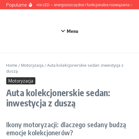
Przejdź do treści
Popularne
Oświetlenie LED – energooszczędne i funkcjonalne rozwiązania do d
Menu
Home
/
Motoryzacja
/
Auta kolekcjonerskie sedan: inwestycja z
duszą
Motoryzacja
Auta kolekcjonerskie sedan:
inwestycja z duszą
Ikony motoryzacji: dlaczego sedany budzą
emocje kolekcjonerów?