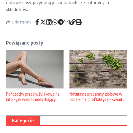
gotowe sosy, przygotuj je samodzielnie z naturalnych
składników.
Udostępnij
Powiązane posty
Pończochy przeciwżylakowe na
Naturalne preparaty ziołowe w
lato – jak wybrać oddychający ...
codziennej profilaktyce – świad ...
Kategorie