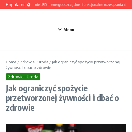
Przejdź do treści
Popularne
Oświetlenie LED – energooszczędne i funkcjonalne rozwiązania do d
Menu
Home
/
Zdrowie i Uroda
/
Jak ograniczyć spożycie przetworzonej
żywności i dbać o zdrowie
Zdrowie i Uroda
Jak ograniczyć spożycie
przetworzonej żywności i dbać o
zdrowie