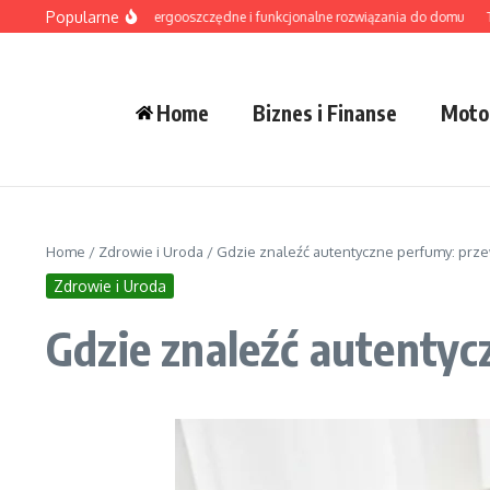
Przejdź do treści
Popularne
świetlenie LED – energooszczędne i funkcjonalne rozwiązania do domu
Tradycy
Home
Biznes i Finanse
Moto
Home
/
Zdrowie i Uroda
/
Gdzie znaleźć autentyczne perfumy: prz
Zdrowie i Uroda
Gdzie znaleźć autenty