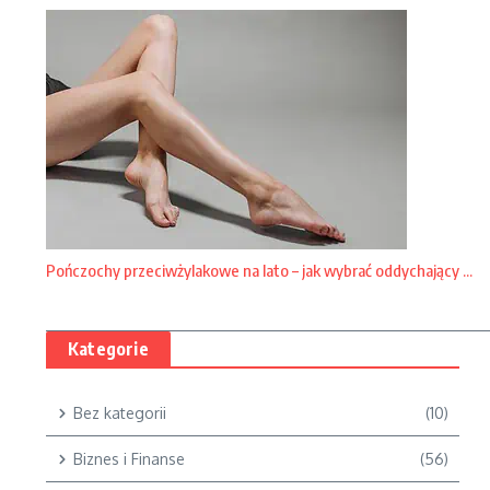
Pończochy przeciwżylakowe na lato – jak wybrać oddychający ...
Kategorie
Bez kategorii
(10)
Biznes i Finanse
(56)