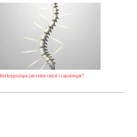
Ból kręgosłupa: jak sobie radzić i zapobiegać?