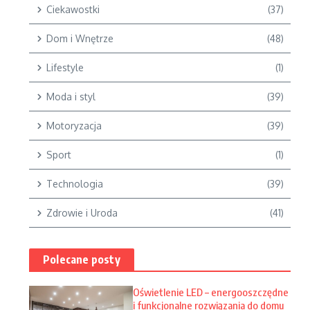
Ciekawostki
(37)
Dom i Wnętrze
(48)
Lifestyle
(1)
Moda i styl
(39)
Motoryzacja
(39)
Sport
(1)
Technologia
(39)
Zdrowie i Uroda
(41)
Polecane posty
Oświetlenie LED – energooszczędne
i funkcjonalne rozwiązania do domu