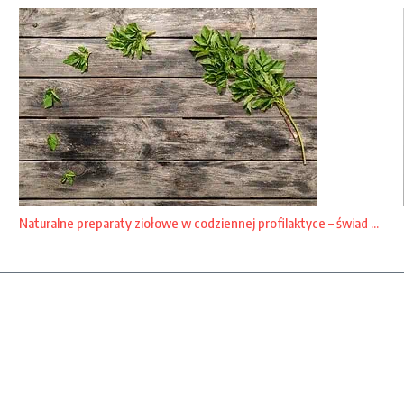
Naturalne preparaty ziołowe w codziennej profilaktyce – świad ...