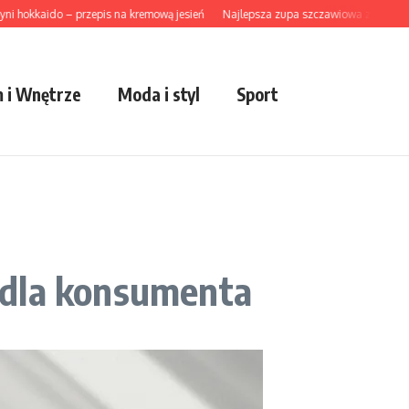
kkaido – przepis na kremową jesień
Najlepsza zupa szczawiowa z ziemniakami
 i Wnętrze
Moda i styl
Sport
 dla konsumenta