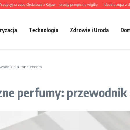
jna zupa śledziowa z Kujaw – prosty przepis na wigilię
Idealna zupa z dyni ho
ryzacja
Technologia
Zdrowie i Uroda
Dom
ewodnik dla konsumenta
czne perfumy: przewodnik