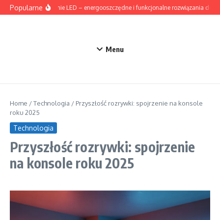
Przejdź do treści
Popularne
Oświetlenie LED – energooszczędne i funkcjonalne rozwiązania do d
Menu
Home
/
Technologia
/
Przyszłość rozrywki: spojrzenie na konsole
roku 2025
Technologia
Przyszłość rozrywki: spojrzenie
na konsole roku 2025