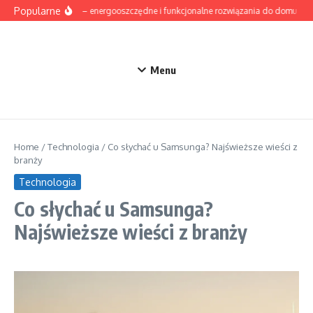
Przejdź do treści
Popularne
Oświetlenie LED – energooszczędne i funkcjonalne rozwiązania do domu
T
Menu
Home
/
Technologia
/
Co słychać u Samsunga? Najświeższe wieści z
branży
Technologia
Co słychać u Samsunga?
Najświeższe wieści z branży