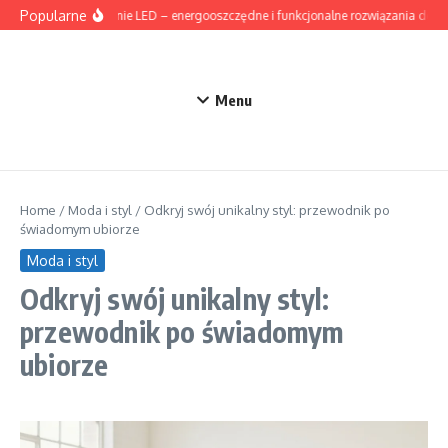
Przejdź do treści
Popularne
Oświetlenie LED – energooszczędne i funkcjonalne rozwiązania do d
Menu
Home
/
Moda i styl
/
Odkryj swój unikalny styl: przewodnik po
świadomym ubiorze
Moda i styl
Odkryj swój unikalny styl:
przewodnik po świadomym
ubiorze