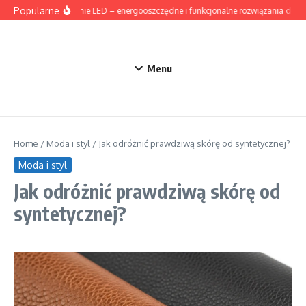
Przejdź do treści
Popularne
Oświetlenie LED – energooszczędne i funkcjonalne rozwiązania do d
Menu
Home
/
Moda i styl
/
Jak odróżnić prawdziwą skórę od syntetycznej?
Moda i styl
Jak odróżnić prawdziwą skórę od
syntetycznej?