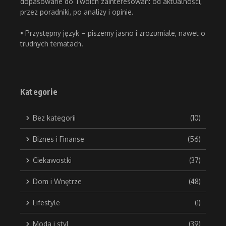
dopasowane do Twoich zainteresowań: od aktualności,
przez poradniki, po analizy i opinie.
• Przystępny język – piszemy jasno i zrozumiale, nawet o
trudnych tematach.
Kategorie
Bez kategorii
(10)
Biznes i Finanse
(56)
Ciekawostki
(37)
Dom i Wnętrze
(48)
Lifestyle
(1)
Moda i styl
(39)