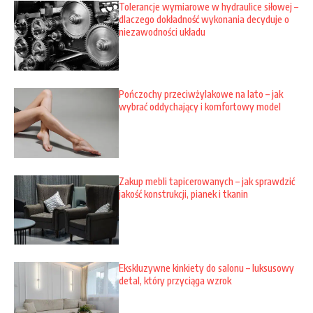
Tolerancje wymiarowe w hydraulice siłowej –
dlaczego dokładność wykonania decyduje o
niezawodności układu
Pończochy przeciwżylakowe na lato – jak
wybrać oddychający i komfortowy model
Zakup mebli tapicerowanych – jak sprawdzić
jakość konstrukcji, pianek i tkanin
Ekskluzywne kinkiety do salonu – luksusowy
detal, który przyciąga wzrok