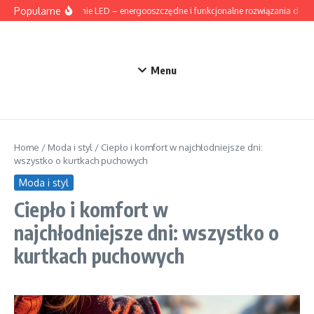
Przejdź do treści
Popularne
Oświetlenie LED – energooszczędne i funkcjonalne rozwiązania do d
Menu
Home
/
Moda i styl
/
Ciepło i komfort w najchłodniejsze dni:
wszystko o kurtkach puchowych
Moda i styl
Ciepło i komfort w
najchłodniejsze dni: wszystko o
kurtkach puchowych