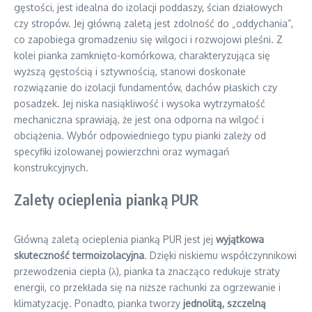
gęstości, jest idealna do izolacji poddaszy, ścian działowych
czy stropów. Jej główną zaletą jest zdolność do „oddychania”,
co zapobiega gromadzeniu się wilgoci i rozwojowi pleśni. Z
kolei pianka zamknięto-komórkowa, charakteryzująca się
wyższą gęstością i sztywnością, stanowi doskonałe
rozwiązanie do izolacji fundamentów, dachów płaskich czy
posadzek. Jej niska nasiąkliwość i wysoka wytrzymałość
mechaniczna sprawiają, że jest ona odporna na wilgoć i
obciążenia. Wybór odpowiedniego typu pianki zależy od
specyfiki izolowanej powierzchni oraz wymagań
konstrukcyjnych.
Zalety ocieplenia pianką PUR
Główną zaletą ocieplenia pianką PUR jest jej
wyjątkowa
skuteczność termoizolacyjna
. Dzięki niskiemu współczynnikowi
przewodzenia ciepła (λ), pianka ta znacząco redukuje straty
energii, co przekłada się na niższe rachunki za ogrzewanie i
klimatyzację. Ponadto, pianka tworzy
jednolitą, szczelną