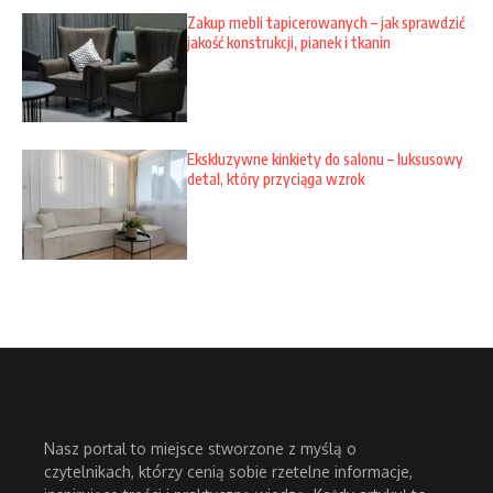
Zakup mebli tapicerowanych – jak sprawdzić
jakość konstrukcji, pianek i tkanin
Ekskluzywne kinkiety do salonu – luksusowy
detal, który przyciąga wzrok
Nasz portal to miejsce stworzone z myślą o
czytelnikach, którzy cenią sobie rzetelne informacje,