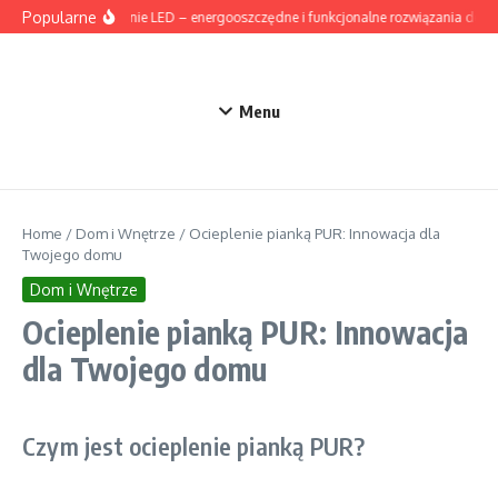
Przejdź do treści
Popularne
Oświetlenie LED – energooszczędne i funkcjonalne rozwiązania do d
Menu
Home
/
Dom i Wnętrze
/
Ocieplenie pianką PUR: Innowacja dla
Twojego domu
Dom i Wnętrze
Ocieplenie pianką PUR: Innowacja
dla Twojego domu
Czym jest ocieplenie pianką PUR?