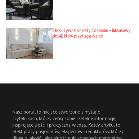
Ekskluzywne kinkiety do salonu – luksusowy
detal, który przyciąga wzrok
Nasz portal to miejsce stworzone z myślą o
czytelnikach, którzy cenią sobie rzetelne informacje,
inspirujące treści i praktyczną wiedzę. Każdy artykuł to
efekt pracy pasjonatów, ekspertów i redaktorów, którzy
dbają o jakość i aktualność publikowanych materiałów.