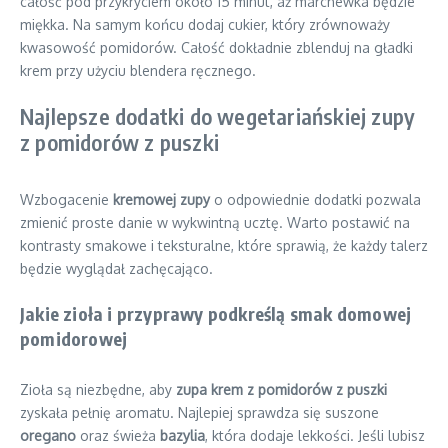
całość pod przykryciem około 15 minut, aż marchewka będzie
miękka. Na samym końcu dodaj cukier, który zrównoważy
kwasowość pomidorów. Całość dokładnie zblenduj na gładki
krem przy użyciu blendera ręcznego.
Najlepsze dodatki do wegetariańskiej zupy
z pomidorów z puszki
Wzbogacenie
kremowej zupy
o odpowiednie dodatki pozwala
zmienić proste danie w wykwintną ucztę. Warto postawić na
kontrasty smakowe i teksturalne, które sprawią, że każdy talerz
będzie wyglądał zachęcająco.
Jakie zioła i przyprawy podkreślą smak domowej
pomidorowej
Zioła są niezbędne, aby
zupa krem z pomidorów z puszki
zyskała pełnię aromatu. Najlepiej sprawdza się suszone
oregano
oraz świeża
bazylia
, która dodaje lekkości. Jeśli lubisz