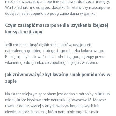
mrożenie w szczelnych pojemnikach nawet do trzech miesięcy.
Warto jednak mrozić ją bez dodatku śmietany czy mascarpone,
dodając nabiał dopiero po podgrzaniu dania w garnku.
Czym zastąpić mascarpone dla uzyskania lżejszej
konsystencji zupy
Jeśli chcesz uniknąć ciężkich składników, użyj jogurtu
naturalnego greckiego lub gęstego mleczka kokosowego.
Pamiętaj, aby hartować nabiał odrobiną gorącej zupy przed
wlaniem go do garnka, co zapobiegnie jego zwarzeniu.
Jak zrównoważyć zbyt kwaśny smak pomidorów w
zupie
Najskuteczniejszym sposobem jest dodanie odrobiny
cukru
lub
miodu, które błyskawicznie neutralizują kwasowość. Możesz
również dodać więcej startych warzyw korzeniowych lub
niewielką ilość śmietanki, która naturalnie łagodzi smak.