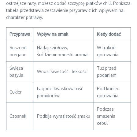
ostrzejsze nuty, możesz dodać szczyptę płatków chili. Poniższa
tabela przedstawia zestawienie przypraw z ich wpływem na
charakter potrawy.
Przyprawa
Wpływ na smak
Kiedy dodać
Suszone
Nadaje ziołowy,
W trakcie
oregano
śródziemnomorski aromat
gotowania
Świeża
Tuż przed
Wnosi świeżość i lekkość
bazylia
podaniem
Łagodzi kwaskowatość
Pod koniec
Cukier
pomidorów
gotowania
Podczas
Czosnek
Podbija wyrazistość smaku
smażenia
cebuli