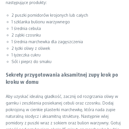
następujące produkty:
2 puszki pomidorów krojonych lub całych
1 szklanka bulionu warzywnego
1 średnia cebula
2 ząbki czosnku
1 średnia marchewka dla zagęszczenia
2 łyżki oliwy z oliwek
1 łyżeczka cukru
Sól i pieprz do smaku
Sekrety przygotowania aksamitnej zupy krok po
kroku w domu
Aby uzyskać idealną gładkość, zacznij od rozgrzania oliwy w
garnku i zeszklenia posiekanej cebuli oraz czosnku. Dodaj
pokrojoną w cienkie plasterki marchewkę, która nada zupie
naturalną słodycz i aksamitną strukturę. Następnie wlej
pomidory z puszki wraz z sokiem oraz bulion warzywny. Gotuj