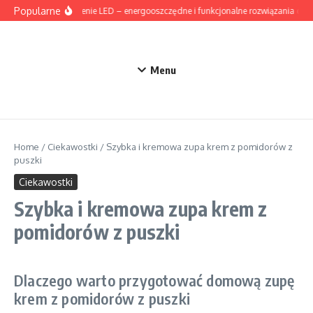
Przejdź do treści
Popularne
Oświetlenie LED – energooszczędne i funkcjonalne rozwiązania do 
Menu
Home
/
Ciekawostki
/
Szybka i kremowa zupa krem z pomidorów z
puszki
Ciekawostki
Szybka i kremowa zupa krem z
pomidorów z puszki
Dlaczego warto przygotować domową zupę
krem z pomidorów z puszki