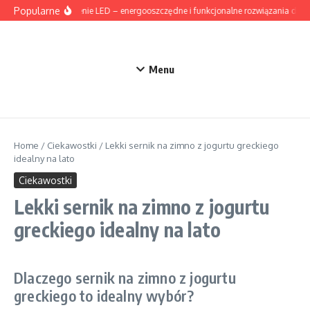
Przejdź do treści
Popularne
Oświetlenie LED – energooszczędne i funkcjonalne rozwiązania do 
Menu
Home
/
Ciekawostki
/
Lekki sernik na zimno z jogurtu greckiego
idealny na lato
Ciekawostki
Lekki sernik na zimno z jogurtu
greckiego idealny na lato
Dlaczego sernik na zimno z jogurtu
greckiego to idealny wybór?