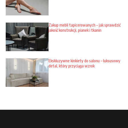
Zakup mebli tapicerowanych – jak sprawdzić
jakość konstrukcji, pianek i tkanin
Ekskluzywne kinkiety do salonu – luksusowy
detal, który przyciąga wzrok