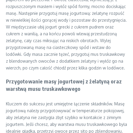
rozpuszczonym masłem i wyłóż spód formy, mocno dociskając
masę. Następnie przygotuj masę jogurtową: żelatynę rozpuść
w niewielkiej ilości gorącej wody i pozostaw do przestygnięcia.
W międzyczasie ubij jogurt grecki z cukrem pudrem oraz
cukrem z wanilią, a na końcu powoli wlewaj przestudzoną
żelatynę, cały czas miksując na niskich obrotach. Wylej
przygotowaną masę na ciasteczkowy spód i wstaw do
lodówki. Gdy masa zacznie tężeć, przygotuj mus truskawkowy
z blendowanych owoców z dodatkiem żelatyny i wyłóż go na
wierzch, po czym całość chłodź przez kilka godzin w lodówce.
Przygotowanie masy jogurtowej z żelatyną oraz
warstwą musu truskawkowego
Kluczem do sukcesu jest umiejętne łączenie składników. Masę
jogurtową należy przygotowywać w temperaturze pokojowej,
aby żelatyna nie zastygła zbyt szybko w kontakcie z zimnym
jogurtem. Jeśli chcesz, aby warstwa musu truskawkowego była
idealnie gładka, przetrzyj owoce przez sito po zblendowaniu,