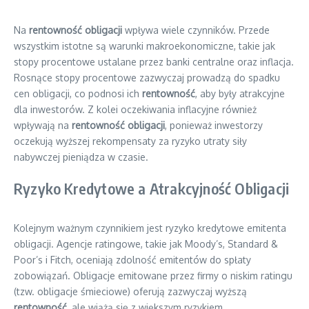
Na
rentowność obligacji
wpływa wiele czynników. Przede
wszystkim istotne są warunki makroekonomiczne, takie jak
stopy procentowe ustalane przez banki centralne oraz inflacja.
Rosnące stopy procentowe zazwyczaj prowadzą do spadku
cen obligacji, co podnosi ich
rentowność
, aby były atrakcyjne
dla inwestorów. Z kolei oczekiwania inflacyjne również
wpływają na
rentowność obligacji
, ponieważ inwestorzy
oczekują wyższej rekompensaty za ryzyko utraty siły
nabywczej pieniądza w czasie.
Ryzyko Kredytowe a Atrakcyjność Obligacji
Kolejnym ważnym czynnikiem jest ryzyko kredytowe emitenta
obligacji. Agencje ratingowe, takie jak Moody’s, Standard &
Poor’s i Fitch, oceniają zdolność emitentów do spłaty
zobowiązań. Obligacje emitowane przez firmy o niskim ratingu
(tzw. obligacje śmieciowe) oferują zazwyczaj wyższą
rentowność
, ale wiążą się z większym ryzykiem