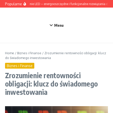
Przejdź do treści
Popularne
Oświetlenie LED – energooszczędne i funkcjonalne rozwiązania do d
Menu
Home
/
Biznes i Finanse
/
Zrozumienie rentowności obligacji: klucz
do świadomego inwestowania
Biznes i Finanse
Zrozumienie rentowności
obligacji: klucz do świadomego
inwestowania