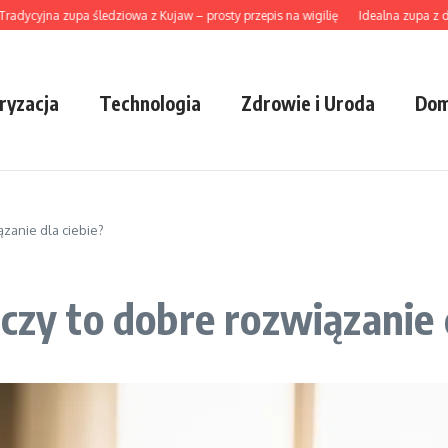
yjna zupa śledziowa z Kujaw – prosty przepis na wigilię
Idealna zupa z dyni ho
ryzacja
Technologia
Zdrowie i Uroda
Dom
ązanie dla ciebie?
czy to dobre rozwiązanie 