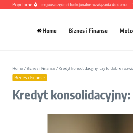
Przejdź do treści
Popularne
świetlenie LED – energooszczędne i funkcjonalne rozwiązania do domu
Tradyc
Home
Biznes i Finanse
Moto
Home
/
Biznes i Finanse
/
Kredyt konsolidacyjny: czy to dobre rozwi
Biznes i Finanse
Kredyt konsolidacyjny: 