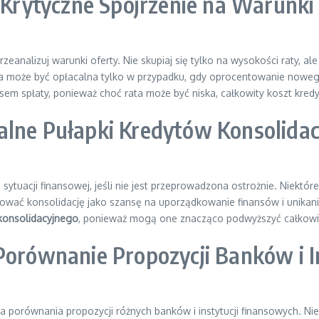
a: Krytyczne Spojrzenie na Warun
przeanalizuj warunki oferty. Nie skupiaj się tylko na wysokości raty, a
a może być opłacalna tylko w przypadku, gdy oprocentowanie nowego
em spłaty, ponieważ choć rata może być niska, całkowity koszt kred
alne Pułapki Kredytów Konsolida
tuacji finansowej, jeśli nie jest przeprowadzona ostrożnie. Niektór
ować konsolidację jako szansę na uporządkowanie finansów i unikan
konsolidacyjnego
, ponieważ mogą one znacząco podwyższyć całkowi
Porównanie Propozycji Banków i I
porównania propozycji różnych banków i instytucji finansowych. Nie og