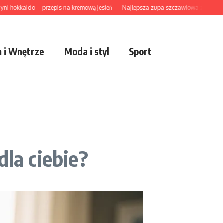
kkaido – przepis na kremową jesień
Najlepsza zupa szczawiowa z ziemniakami
 i Wnętrze
Moda i styl
Sport
dla ciebie?