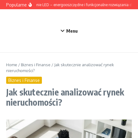
Przejdź do treści
Popularne
Oświetlenie LED – energooszczędne i funkcjonalne rozwiązania do d
Menu
Home
/
Biznes i Finanse
/
Jak skutecznie analizować rynek
nieruchomości?
Biznes i Finanse
Jak skutecznie analizować rynek
nieruchomości?