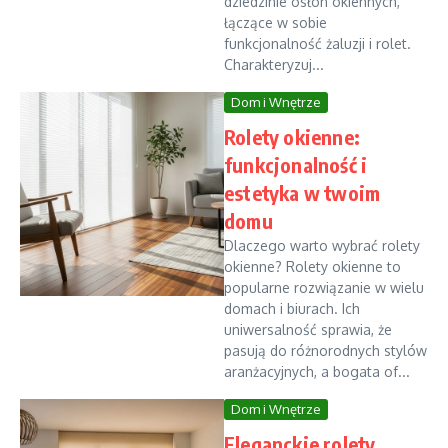
dziedzinie osłon okiennych,
łączące w sobie
funkcjonalność żaluzji i rolet.
Charakteryzuj...
Dom i Wnętrze
Rolety okienne:
funkcjonalność i
estetyka w twoim
domu
Dlaczego warto wybrać rolety
okienne? Rolety okienne to
popularne rozwiązanie w wielu
domach i biurach. Ich
uniwersalność sprawia, że
pasują do różnorodnych stylów
aranżacyjnych, a bogata of...
Dom i Wnętrze
Eleganckie rolety