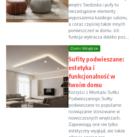
wnętrz Siedziska i pufy to
niezastąpione elementy
wyposażenia każdego salonu,
a coraz częściej także innych
pomieszczeń w domu. Ich
funkcja wykracza daleko poz...
Dom i Wnętrze
Sufity podwieszane:
estetyka i
funkcjonalność w
twoim domu
Korzyści z Montażu Sufitu
Podwieszanego Sufity
podwieszane to popularne
rozwiązanie stosowane w
nowoczesnych wnętrzach.
Zapewniają one nie tylko
estetyczny wygląd, ale także