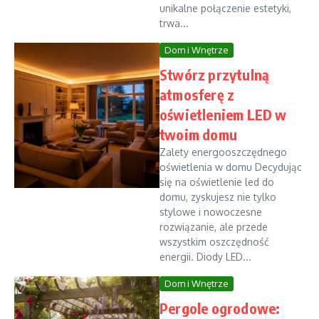
unikalne połączenie estetyki,
trwa...
Dom i Wnętrze
Stwórz przytulną
atmosferę z
oświetleniem LED w
twoim domu
Zalety energooszczędnego
oświetlenia w domu Decydując
się na oświetlenie led do
domu, zyskujesz nie tylko
stylowe i nowoczesne
rozwiązanie, ale przede
wszystkim oszczędność
energii. Diody LED...
Dom i Wnętrze
Pergole ogrodowe: