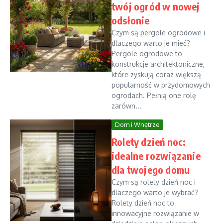
twój ogród w nowej
odsłonie
Czym są pergole ogrodowe i
dlaczego warto je mieć?
Pergole ogrodowe to
konstrukcje architektoniczne,
które zyskują coraz większą
popularność w przydomowych
ogrodach. Pełnią one rolę
zarówn...
Dom i Wnętrze
Rolety dzień noc:
idealne rozwiązanie
dla twojego domu
Czym są rolety dzień noc i
dlaczego warto je wybrać?
Rolety dzień noc to
innowacyjne rozwiązanie w