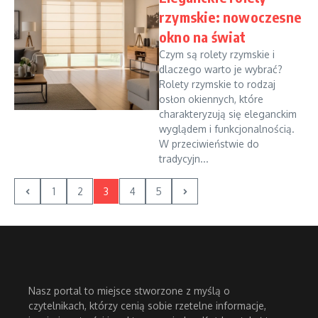
rzymskie: nowoczesne
okno na świat
Czym są rolety rzymskie i
dlaczego warto je wybrać?
Rolety rzymskie to rodzaj
osłon okiennych, które
charakteryzują się eleganckim
wyglądem i funkcjonalnością.
W przeciwieństwie do
tradycyjn...
1
2
3
4
5
Nasz portal to miejsce stworzone z myślą o
czytelnikach, którzy cenią sobie rzetelne informacje,