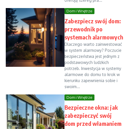
oferują szereg pra...
Dom i Wnętrze
Zabezpiecz swój dom:
przewodnik po
systemach alarmowych
Dlaczego warto zainwestować
w system alarmowy? Poczucie
bezpieczeństwa jest jednym z
podstawowych ludzkich
potrzeb. Inwestycja w systemy
alarmowe do domu to krok w
kierunku zapewnienia sobie i
swoim...
Dom i Wnętrze
Bezpieczne okna: jak
zabezpieczyć swój
dom przed włamaniem